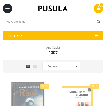
0
FILTRELE
Ana Sayfa
2007
%15
%15