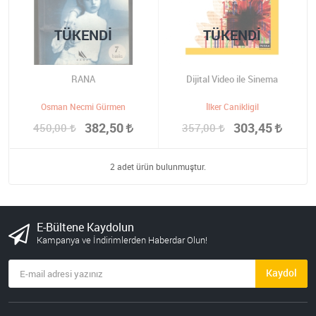
TÜKENDI
TÜKENDI
RANA
Dijital Video ile Sinema
Osman Necmi Gürmen
İlker Canikligil
382,50
303,45
450,00
357,00
2 adet ürün bulunmuştur.
E-Bültene Kaydolun
Kampanya ve İndirimlerden Haberdar Olun!
Kaydol