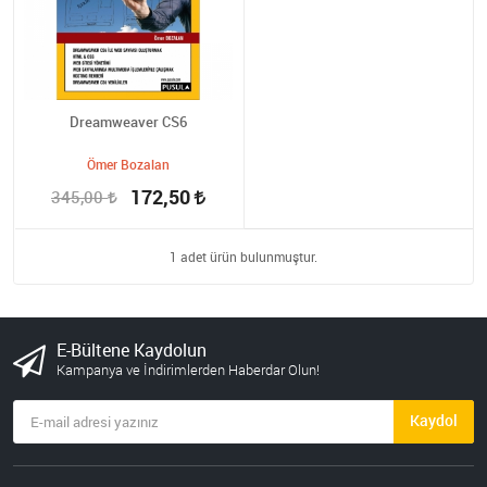
Dreamweaver CS6
Ömer Bozalan
172,50
345,00
1 adet ürün bulunmuştur.
E-Bültene Kaydolun
Kampanya ve İndirimlerden Haberdar Olun!
Kaydol