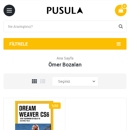
0
FILTRELE
Ana Sayfa
Ömer Bozalan
%50