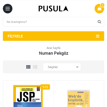
0
FILTRELE
Ana Sayfa
Numan Pekgöz
%15