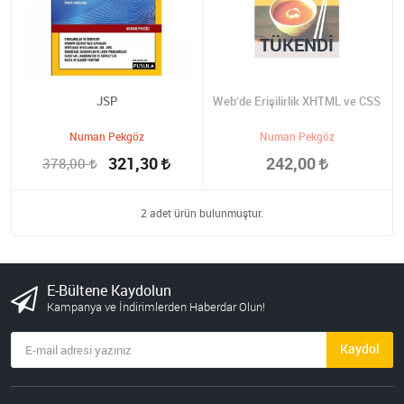
TÜKENDI
JSP
Web’de Erişilirlik XHTML ve CSS
Numan Pekgöz
Numan Pekgöz
321,30
242,00
378,00
2 adet ürün bulunmuştur.
E-Bültene Kaydolun
Kampanya ve İndirimlerden Haberdar Olun!
Kaydol