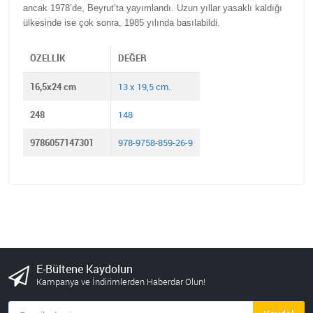
ancak 1978’de, Beyrut’ta yayımlandı. Uzun yıllar yasaklı kaldığı
ülkesinde ise çok sonra, 1985 yılında basılabildi.
ÖZELLIK
DEĞER
16,5x24 cm
13 x 19,5 cm.
248
148
9786057147301
978-9758-859-26-9
E-Bültene Kaydolun
Kampanya ve İndirimlerden Haberdar Olun!