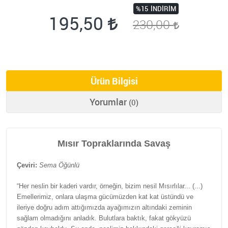
%15
İNDIRIM
195,50
230,00
Ürün Bilgisi
Yorumlar
(0)
Mısır Topraklarında Savaş
Çeviri:
Sema Öğünlü
“Her neslin bir kaderi vardır, örneğin, bizim nesil Mısırlılar... (...)
Emellerimiz, onlara ulaşma gücümüzden kat kat üstündü ve
ileriye doğru adım attığımızda ayağımızın altındaki zeminin
sağlam olmadığını anladık. Bulutlara baktık, fakat gökyüzü