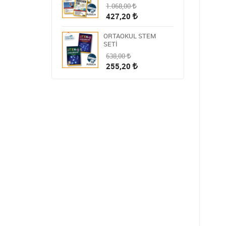
1.068,00
427,20
ORTAOKUL STEM
SETİ
638,00
255,20
HİKAYE-ROMAN-ANI
OKUMA SETİ
1.809,00
723,60
STEM ÖĞRETMEN
SETİ
1.430,00
572,00
BLOKCHAİN SETİ 9
986,00
394,40