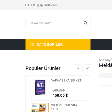
satis@pusula.com
HİKAYE-ROMAN-ANI
OKUMA SETİ
1.809,00
723,60
STEM ÖĞRETMEN
SETİ
1.430,00
KATEGORILER
572,00
BLOKCHAİN SETİ 9
Ana Sayf
Meldâ
986,00
Popüler Ürünler
394,40
YAPAY ZEKA ŞİRKETİ
540,00
459,00
WEB VE INDESING
SETİ