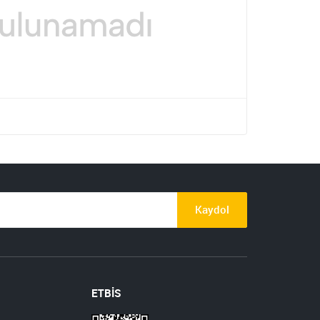
Kaydol
ETBİS