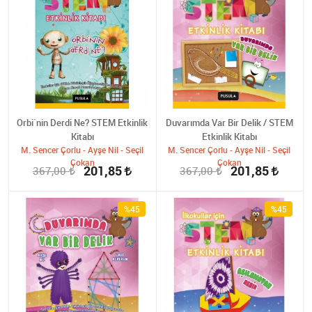
Orbi´nin Derdi Ne? STEM Etkinlik
Duvarımda Var Bir Delik / STEM
Kitabı
Etkinlik Kitabı
M. Sencer Çorlu - Ayşe Nil - Seçil
M. Sencer Çorlu - Ayşe Nil - Seçil
Çokan
Çokan
201,85
201,85
367,00
367,00
%45
%45