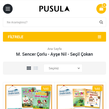
0
FILTRELE
Ana Sayfa
M. Sencer Çorlu - Ayşe Nil - Seçil Çokan
%60
%60