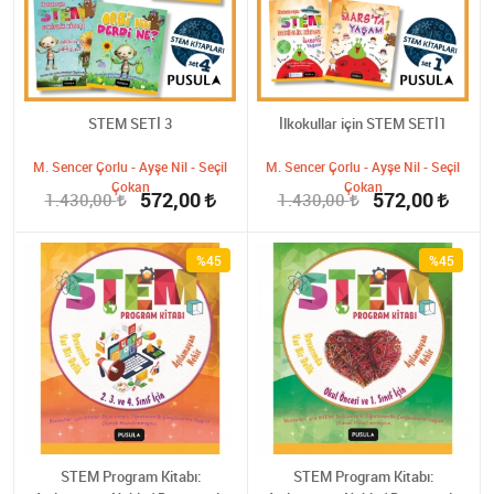
STEM SETİ 3
İlkokullar için STEM SETİ1
M. Sencer Çorlu - Ayşe Nil - Seçil
M. Sencer Çorlu - Ayşe Nil - Seçil
Çokan
Çokan
572,00
572,00
1.430,00
1.430,00
%45
%45
STEM Program Kitabı:
STEM Program Kitabı: