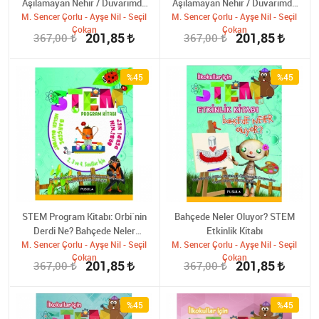
Aşılamayan Nehir / Duvarımda
Aşılamayan Nehir / Duvarımda
Var Bir Delik: 2. 3. ve 4. sınıflar
M. Sencer Çorlu - Ayşe Nil - Seçil
M. Sencer Çorlu - Ayşe Nil - Seçil
Var Bir Delik: Okul Öncesi ve
Çokan
Çokan
için
1.sınıflar için
201,85
201,85
367,00
367,00
%45
%45
STEM Program Kitabı: Orbi´nin
Bahçede Neler Oluyor? STEM
Derdi Ne? Bahçede Neler
Etkinlik Kitabı
M. Sencer Çorlu - Ayşe Nil - Seçil
Oluyor?: 2-3-4.sınıflar için
M. Sencer Çorlu - Ayşe Nil - Seçil
Çokan
Çokan
201,85
201,85
367,00
367,00
%45
%45