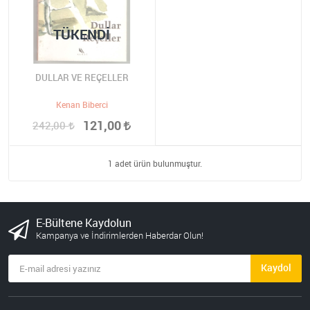
TÜKENDI
DULLAR VE REÇELLER
Kenan Biberci
121,00
242,00
1 adet ürün bulunmuştur.
E-Bültene Kaydolun
Kampanya ve İndirimlerden Haberdar Olun!
Kaydol