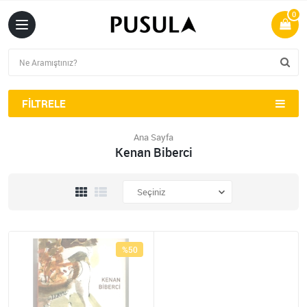
0
FILTRELE
Ana Sayfa
Kenan Biberci
%50