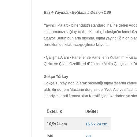
Basılı Yayından E-Kitaba InDesign CS6
Yayıncılıkta artık bir endüstri standardı haline gelen Adob
kullanmanızı sağlayacak… Kitapta, Indesign’ın temel özell
tutuyor. Bütün bunların dışında, dijital yayıncılığın ön 
örnekleri de kitabı vazgeçilmez kılıyor…
• Çalışma Alanı • Paneller ve Panellerin Kullanımı • Kısa
Çizim ve Çizim Özellikleri •Efektler • Metin Çalışması • 
Gökçe Türkay
Gökçe Türkay, hobi olarak başladığı dijital tasarım kariy
aldı. Bir dönem MacLine dergisinde “Web Atölyesi” adlı bö
itibariyle kendi firması olan Kreatif İşler üzerinden yazıl
ÖZELLIK
DEĞER
16,5x24 cm
16,5 x 24 cm.
248
231