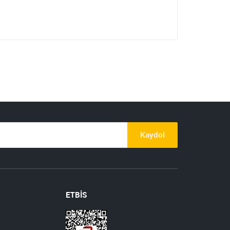
Kaydol
ETBİS