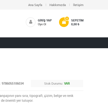
Ana Sayfa
Hakkımızda
İletişim
0
GIRIŞ YAP
SEPETIM
Üye Ol
0,00
9786055106034
Stok Durumu
VAR
anpajının yanı sıra, tipografi, çizim, belge ve renk
 de önemli yer tutuyor.