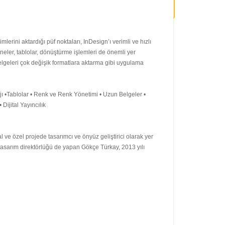
mlerini aktardığı püf noktaları, InDesign’ı verimli ve hızlı
neler, tablolar, dönüştürme işlemleri de önemli yer
belgeleri çok değişik formatlara aktarma gibi uygulama
ajı •Tablolar • Renk ve Renk Yönetimi • Uzun Belgeler •
Dijital Yayıncılık
 ve özel projede tasarımcı ve önyüz geliştirici olarak yer
 tasarım direktörlüğü de yapan Gökçe Türkay, 2013 yılı