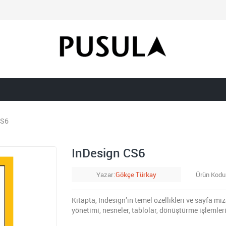
CS6
InDesign CS6
Yazar
Gökçe Türkay
Ürün Kodu
Kitapta, Indesign’ın temel özellikleri ve sayfa miz
yönetimi, nesneler, tablolar, dönüştürme işlemleri