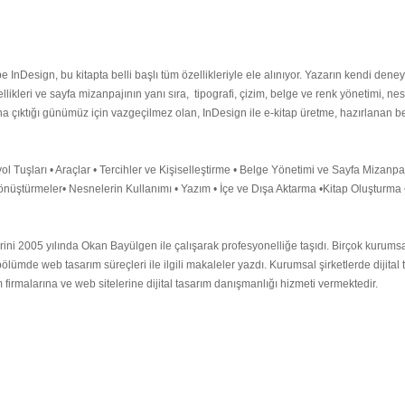
e InDesign, bu kitapta belli başlı tüm özellikleriyle ele alınıyor. Yazarın kendi deneyi
ikleri ve sayfa mizanpajının yanı sıra, tipografi, çizim, belge ve renk yönetimi, nes
plana çıktığı günümüz için vazgeçilmez olan, InDesign ile e-kitap üretme, hazırlanan 
yol Tuşları • Araçlar • Tercihler ve Kişiselleştirme • Belge Yönetimi ve Sayfa Mizanp
Dönüştürmeler• Nesnelerin Kullanımı • Yazım • İçe ve Dışa Aktarma •Kitap Oluşturma • 
erini 2005 yılında Okan Bayülgen ile çalışarak profesyonelliğe taşıdı. Birçok kurumsal
lümde web tasarım süreçleri ile ilgili makaleler yazdı. Kurumsal şirketlerde dijital
ım firmalarına ve web sitelerine dijital tasarım danışmanlığı hizmeti vermektedir.