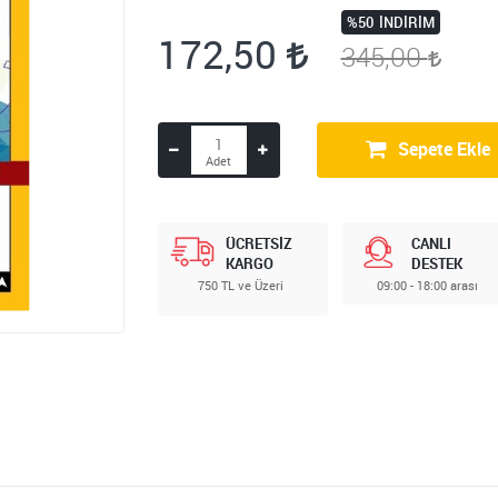
%50
İNDIRIM
172,50
345,00
Sepete Ekle
ÜCRETSİZ
CANLI
KARGO
DESTEK
750 TL ve Üzeri
09:00 - 18:00 arası