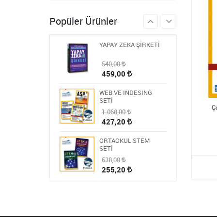
986,00
Popüler Ürünler
394,40
YAPAY ZEKA ŞİRKETİ
540,00
459,00
WEB VE INDESING
SETİ
Ç
1.068,00
427,20
ORTAOKUL STEM
SETİ
638,00
255,20
HİKAYE-ROMAN-ANI
OKUMA SETİ
1.809,00