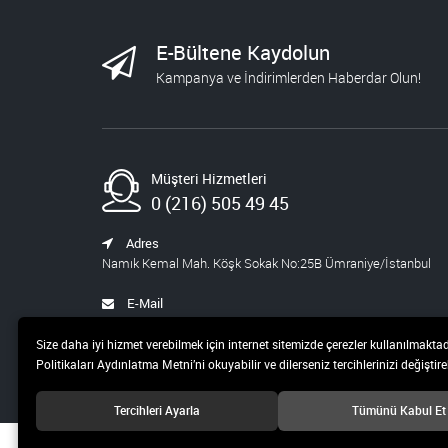
723,60
STEM ÖĞRETMEN
E-Bültene Kaydolun
SETİ
Kampanya ve İndirimlerden Haberdar Olun!
1.430,00
572,00
BLOKCHAİN SETİ 9
Müşteri Hizmetleri
986,00
394,40
0 (216) 505 49 45
YAPAY ZEKA ŞİRKETİ
Adres
Namık Kemal Mah. Köşk Sokak No:25B Ümraniye/İstanbul
540,00
459,00
E-Mail
satis@pusula.com
WEB VE INDESING
Size daha iyi hizmet verebilmek için internet sitemizde çerezler kullanılmaktad
SETİ
Politikaları Aydınlatma Metni’ni okuyabilir ve dilerseniz tercihlerinizi değiştireb
1.068,00
427,20
Tercihleri Ayarla
Tümünü Kabul Et
ORTAOKUL STEM
© 2019 Pusula 20 Teknoloji ve Yayıncılık A.Ş Tüm hakları saklıdır.