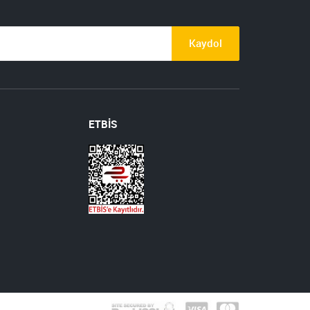
Kaydol
ETBİS