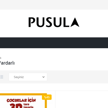
a
Vardarlı
%45