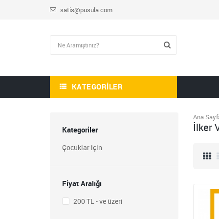
satis@pusula.com
KATEGORILER
Ana Sayf
HİKAYE-ROMAN-ANI
İlker 
OKUMA SETİ
Kategoriler
1.809,00
Çocuklar için
723,60
STEM ÖĞRETMEN
SETİ
Fiyat Aralığı
1.430,00
572,00
200 TL - ve üzeri
BLOKCHAİN SETİ 9