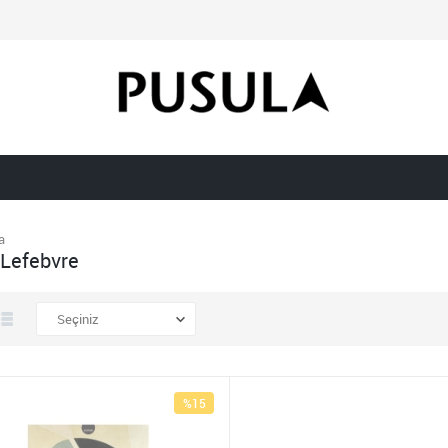
a
 Lefebvre
%15