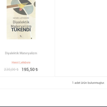
TÜKENDI
Diyalektik Materyalizm
Henri Lefebvre
195,50
230,00
1 adet ürün bulunmuştur.