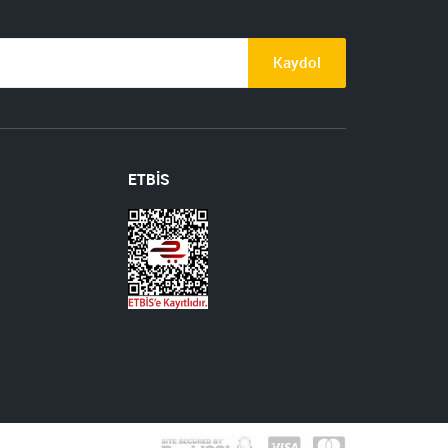
Kaydol
ETBİS