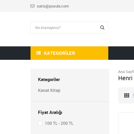
satis@pusula.com
KATEGORILER
Ana Sayf
HİKAYE-ROMAN-ANI
Henri
OKUMA SETİ
Kategoriler
1.809,00
Kanat Kitap
723,60
STEM ÖĞRETMEN
SETİ
Fiyat Aralığı
1.430,00
572,00
100 TL - 200 TL
BLOKCHAİN SETİ 9