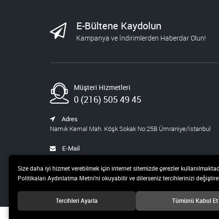
723,60
STEM ÖĞRETMEN
E-Bültene Kaydolun
SETİ
Kampanya ve İndirimlerden Haberdar Olun!
1.430,00
572,00
BLOKCHAİN SETİ 9
Müşteri Hizmetleri
986,00
394,40
0 (216) 505 49 45
YAPAY ZEKA ŞİRKETİ
Adres
Namık Kemal Mah. Köşk Sokak No:25B Ümraniye/İstanbul
540,00
459,00
E-Mail
satis@pusula.com
WEB VE INDESING
Size daha iyi hizmet verebilmek için internet sitemizde çerezler kullanılmaktad
SETİ
Politikaları Aydınlatma Metni’ni okuyabilir ve dilerseniz tercihlerinizi değiştireb
1.068,00
427,20
Tercihleri Ayarla
Tümünü Kabul Et
ORTAOKUL STEM
© 2019 Pusula 20 Teknoloji ve Yayıncılık A.Ş Tüm hakları saklıdır.