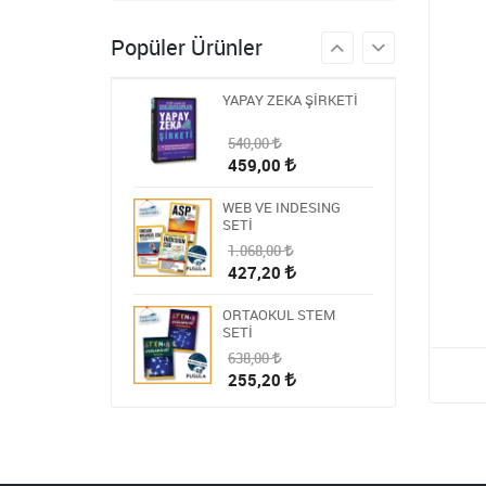
986,00
Popüler Ürünler
394,40
YAPAY ZEKA ŞİRKETİ
540,00
459,00
WEB VE INDESING
SETİ
1.068,00
427,20
ORTAOKUL STEM
SETİ
638,00
255,20
HİKAYE-ROMAN-ANI
OKUMA SETİ
1.809,00