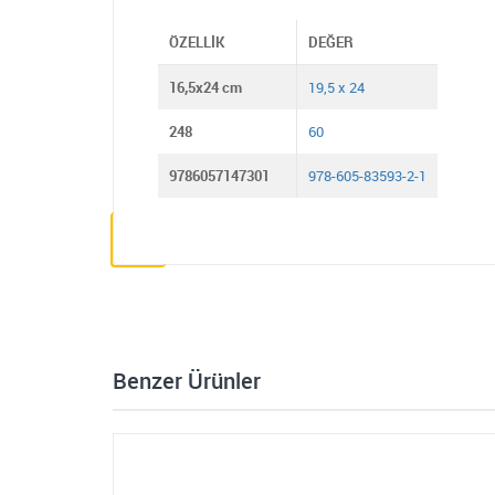
ÖZELLIK
DEĞER
16,5x24 cm
19,5 x 24
248
60
9786057147301
978-605-83593-2-1
Benzer Ürünler