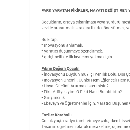
FARK YARATAN FİKİRLER, HAYATI DEĞİŞTİREN 
Çocukların, ortaya çıkarılması veya sürdürülmesi 
zevkle araştırmak, sıra dışı fikirler öne sürmek, 
Bu kitap;
* inovasyonu anlamak,
* yaratıcı düşünmeye özendirmek,
* girişimcilikte ilk kıvılcımı yakmak için.
Fikrin Değerli Çocuk!
• İnovasyonu Duydun mu? İçi Yenilik Dolu, Dışı Ç
• İnovasyon Önemli. Çünkü Hem Eğlenceli Hem K
• Hayal Gücünü Artırmak İster misin?
• Fikir Atölyesiyim: O Fikri Nasıl Bulabilirim?
• Girişimcilik.
• Ebeveyn ve Öğretmenler İçin: Yaratıcı Düşünen 
Fazilet Karahallı
Çocuk yaşta radyo tamir etmeye çalışırken hisset
Tasarım öğretmeni olarak merak etme, öğrenme ve