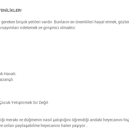
YENİLİKLER!
gereken birçok yetileri vardır. Bunların en önemlileri hayal etmek, gözl
varsayımları irdelemek ve girişimci olmaktır.
ok Havalı.
azançlı.
Çocuk Yetiştirmek Sır Değil.
iği merakı ve düğmenin nasıl çalıştığını öğrendiği andaki heyecanını hiç
 onları paylaşabilme heyecanını halen yaşıyor...