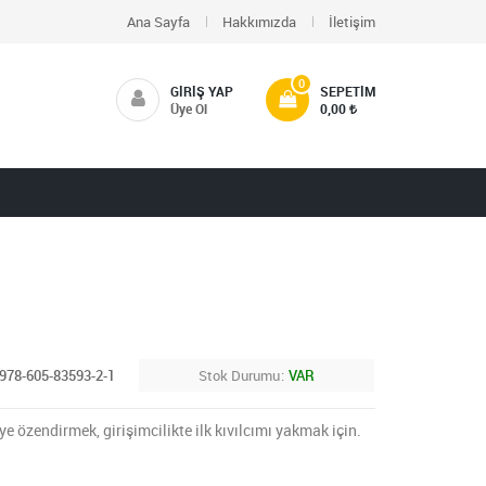
Ana Sayfa
Hakkımızda
İletişim
0
GIRIŞ YAP
SEPETIM
Üye Ol
0,00
978-605-83593-2-1
Stok Durumu
VAR
 özendirmek, girişimcilikte ilk kıvılcımı yakmak için.