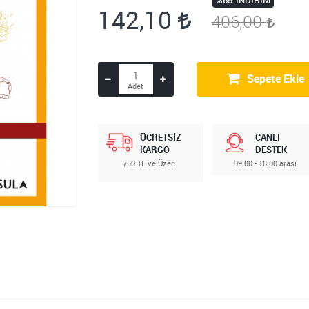
%65
İNDIRIM
142,10
406,00
Sepete Ekle
ÜCRETSİZ
CANLI
KARGO
DESTEK
750 TL ve Üzeri
09:00 - 18:00 arası