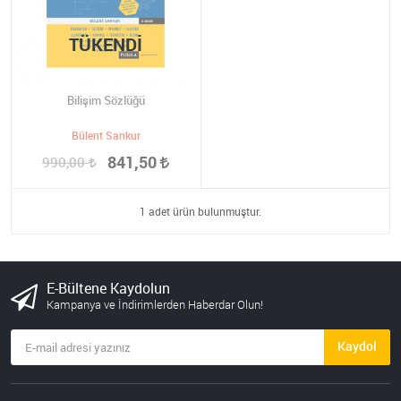
TÜKENDI
Bilişim Sözlüğü
Bülent Sankur
841,50
990,00
1 adet ürün bulunmuştur.
E-Bültene Kaydolun
Kampanya ve İndirimlerden Haberdar Olun!
Kaydol