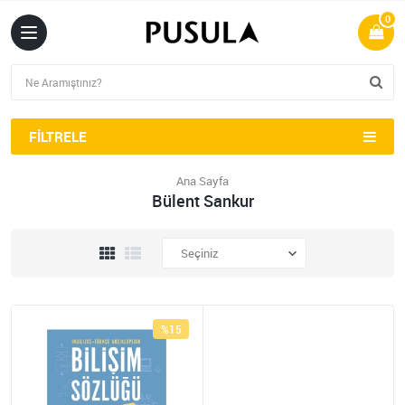
0
FILTRELE
Ana Sayfa
Bülent Sankur
%15