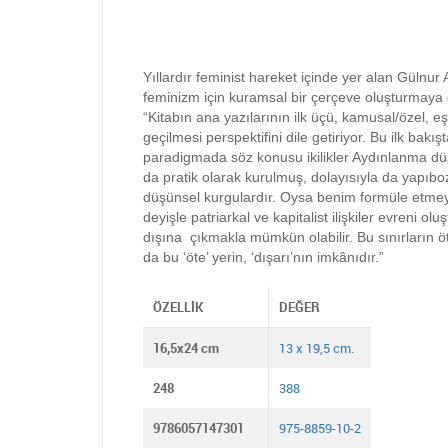
Yıllardır feminist hareket içinde yer alan Gülnur 
feminizm için kuramsal bir çerçeve oluşturmaya gi
“Kitabın ana yazılarının ilk üçü, kamusal/özel, eş
geçilmesi perspektifini dile getiriyor. Bu ilk b
paradigmada söz konusu ikilikler Aydınlanma düşünc
da pratik olarak kurulmuş, dolayısıyla da yapıboz
düşünsel kurgulardır. Oysa benim formüle etmeye ç
deyişle patriarkal ve kapitalist ilişkiler evreni o
dışına çıkmakla mümkün olabilir. Bu sınırların öt
da bu ‘öte’ yerin, ‘dışarı’nın imkânıdır.”
ÖZELLIK
DEĞER
16,5x24 cm
13 x 19,5 cm.
248
388
9786057147301
975-8859-10-2