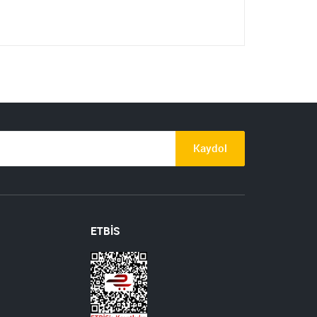
Kaydol
ETBİS