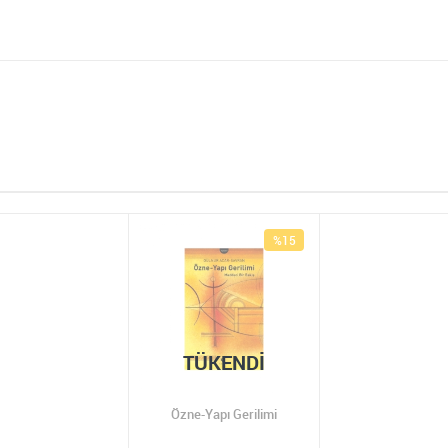
%15
TÜKENDI
Özne-Yapı Gerilimi