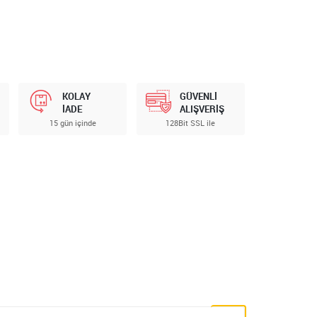
KOLAY
GÜVENLİ
İADE
ALIŞVERİŞ
15 gün içinde
128Bit SSL ile