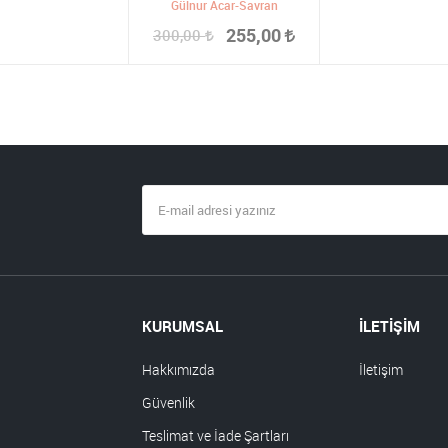
Gülnur Acar-Savran
255,00
300,00
KURUMSAL
İLETİŞİM
Hakkımızda
İletişim
Güvenlik
Teslimat ve İade Şartları