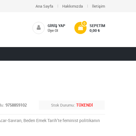
Ana Sayfa
Hakkımızda
İletişim
0
GIRIŞ YAP
SEPETIM
Üye Ol
0,00
du
9758859102
Stok Durumu
TÜKENDİ
 Acar-Savran, Beden Emek Tarih’te feminist politikanın