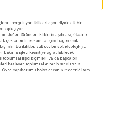
rını sorguluyor; ikilikleri aşan diyalektik bir
 hesaplaşıyor:
anım değeri türünden ikiliklerin aşılması, ötesine
i fark çok önemli: Sözünü ettiğim hegemonik
ılır. Bu ikilikler, salt söylemsel, ideolojik ya
r bakıma işlevi kesintiye uğratılabilecek
toplumsal ilişki biçimleri, ya da başka bir
likleri besleyen toplumsal evrenin sınırlarının
ker. Oysa yapıbozumu bakış açısının reddettiği tam