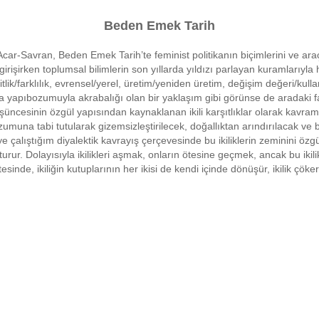
Beden Emek Tarih
Acar-Savran, Beden Emek Tarih’te feminist politikanın biçimlerini ve araçla
rişirken toplumsal bilimlerin son yıllarda yıldızı parlayan kuramlarıyla
itlik/farklılık, evrensel/yerel, üretim/yeniden üretim, değişim değeri/kull
akışta yapıbozumuyla akrabalığı olan bir yaklaşım gibi görünse de aradak
esinin özgül yapısından kaynaklanan ikili karşıtlıklar olarak kavramlaştır
umuna tabi tutularak gizemsizleştirilecek, doğallıktan arındırılacak ve bi
alıştığım diyalektik kavrayış çerçevesinde bu ikiliklerin zeminini özgül 
luşturur. Dolayısıyla ikilikleri aşmak, onların ötesine geçmek, ancak bu iki
esinde, ikiliğin kutuplarının her ikisi de kendi içinde dönüşür, ikilik çö