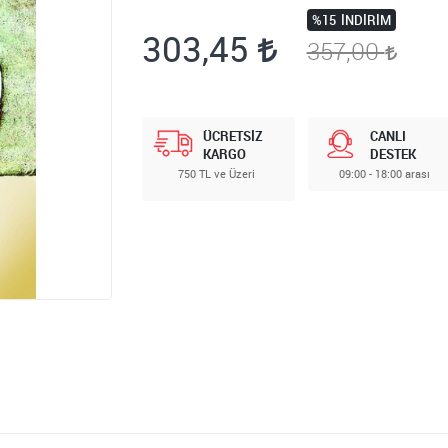
%15
İNDIRIM
303,45
357,00
ÜCRETSİZ
CANLI
KARGO
DESTEK
750 TL ve Üzeri
09:00 - 18:00 arası